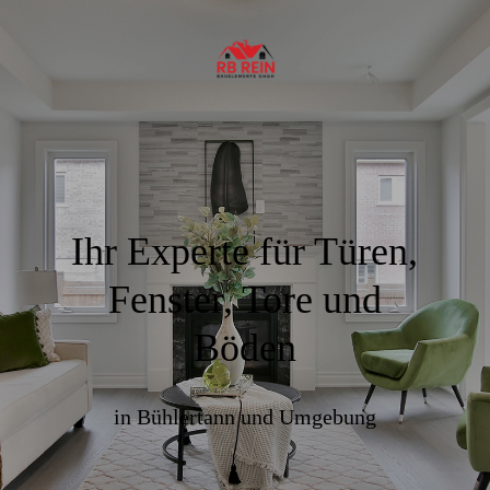
Ihr Experte für Türen,
Fenster, Tore und
Böden
in Bühlertann und Umgebung