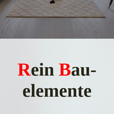
R
ein
B
au­
elemente